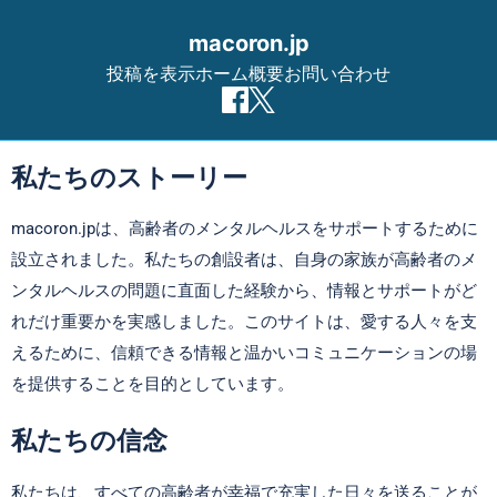
macoron.jp
投稿を表示
ホーム
概要
お問い合わせ
Skip to content
私たちのストーリー
macoron.jpは、高齢者のメンタルヘルスをサポートするために
設立されました。私たちの創設者は、自身の家族が高齢者のメ
ンタルヘルスの問題に直面した経験から、情報とサポートがど
れだけ重要かを実感しました。このサイトは、愛する人々を支
えるために、信頼できる情報と温かいコミュニケーションの場
を提供することを目的としています。
私たちの信念
私たちは、すべての高齢者が幸福で充実した日々を送ることが