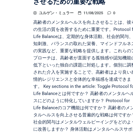
させるための重要な戦略
ユルゲン・ミュラー
11/08/2025
0
高齢者のメンタルヘルスを向上させることは、彼
の生活の質を改善するために重要です。Protocol f
Life Balanceは、定期的な身体活動、社会的関与
知刺激、バランスの取れた栄養、マインドフルネ
の実践など、重要な戦略を提供します。これらの
プローチは、高齢者が直面する孤独感や認知機能
低下といった独自の課題に対処します。個別に調
された介入を実施することで、高齢者はより良い
情的レジリエンスと全体的な幸福感を達成できま
す。 Key sections in the article: Toggle Protocol f
Life Balanceとは何ですか？ 高齢者のメンタルヘ
スにどのように特化していますか？ Protocol for
Life Balanceのコア機能は何ですか？ 高齢者のメ
タルヘルスを向上させる普遍的な戦略は何ですか
社会的関与はメンタルウェルビーイングをどのよ
に改善しますか？ 身体活動はメンタルヘルスサポ