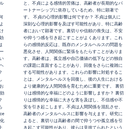
ル
と、不貞による感情的苦痛は、高齢者が長期的なパ
ートナーシップに依存しているため、特に顕著で
は何
す。 不貞の心理的影響は何ですか？ 不貞は個人に
よ
深刻な心理的影響を及ぼす可能性があり、特に高齢
け
者において顕著です。裏切りや信頼の喪失は、不安
効
や抑うつ感を引き起こすことがよくあります。これ
は
らの感情的反応は、既存のメンタルヘルスの問題を
ー
悪化させ、人間関係に緊張をもたらすことがありま
い
す。高齢者は、孤立感や自己価値の低下などの独自
ヘ
の課題に直面することがあり、回復をさらに複雑に
？
する可能性があります。これらの影響に対処するこ
し
とは、メンタルヘルスを回復し、後の人生における
お
より健康的な人間関係を育むために重要です。 裏切
の効
りは感情的な幸福にどのように影響しますか？ 裏切
？
りは感情的な幸福に大きな害を及ぼし、不信感や不
も
安を引き起こします。不貞は人間関係を混乱させ、
ce
高齢者のメンタルヘルスに影響を与えます。研究に
造化
よると、裏切りは高齢者の間で抑うつや孤立感を引
上
き起こす可能性があり、彼らは見捨てられたという