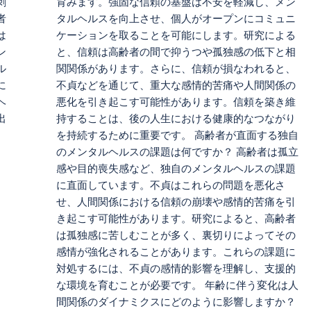
刺
育みます。強固な信頼の基盤は不安を軽減し、メン
者
タルヘルスを向上させ、個人がオープンにコミュニ
は
ケーションを取ることを可能にします。研究による
ン
と、信頼は高齢者の間で抑うつや孤独感の低下と相
ル
関関係があります。さらに、信頼が損なわれると、
に
不貞などを通じて、重大な感情的苦痛や人間関係の
ヘ
悪化を引き起こす可能性があります。信頼を築き維
出
持することは、後の人生における健康的なつながり
を持続するために重要です。 高齢者が直面する独自
のメンタルヘルスの課題は何ですか？ 高齢者は孤立
感や目的喪失感など、独自のメンタルヘルスの課題
に直面しています。不貞はこれらの問題を悪化さ
せ、人間関係における信頼の崩壊や感情的苦痛を引
き起こす可能性があります。研究によると、高齢者
は孤独感に苦しむことが多く、裏切りによってその
感情が強化されることがあります。これらの課題に
対処するには、不貞の感情的影響を理解し、支援的
な環境を育むことが必要です。 年齢に伴う変化は人
間関係のダイナミクスにどのように影響しますか？