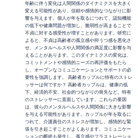
年齢に伴う変化は人間関係のダイナミクスを大きく
変える可能性があり、信頼や感情的なつながりに影
響を与えます。個人が年を取るにつれて、認知機能
の低下や健康問題が増加し、脆弱性が高まることで
不貞に対する感受性が増すことがあります。研究に
よると、不貞は高齢者の孤立感や抑うつ感を悪化さ
せ、メンタルヘルスや人間関係の満足度に影響を与
えることがあります。このダイナミクスの変化は、
コミットメントや感情的ニーズの再評価をもたら
し、オープンなコミュニケーションとサポートの必
要性を強調します。 高齢者カップルに特有のストレ
ッサーは何ですか？ 高齢者カップルは、健康の低
下、経済的不安、社会的つながりの喪失など、特有
のストレッサーに直面しています。これらの要因
は、彼らのメンタルヘルスや人間関係に大きな影響
を与える可能性があります。カップルが年を取るに
つれて、介護責任のストレスが増加し、感情的な緊
張を引き起こすことがよくあります。コミュニケー
ションの断絶も発生し、孤立感やフラストレーショ