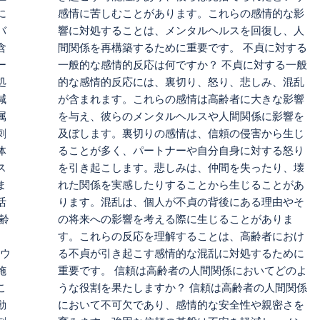
に
感情に苦しむことがあります。これらの感情的な影
バ
響に対処することは、メンタルヘルスを回復し、人
含
間関係を再構築するために重要です。 不貞に対する
ー
一般的な感情的反応は何ですか？ 不貞に対する一般
処
的な感情的反応には、裏切り、怒り、悲しみ、混乱
減
が含まれます。これらの感情は高齢者に大きな影響
属
を与え、彼らのメンタルヘルスや人間関係に影響を
刺
及ぼします。裏切りの感情は、信頼の侵害から生じ
体
ることが多く、パートナーや自分自身に対する怒り
ス
を引き起こします。悲しみは、仲間を失ったり、壊
ま
れた関係を実感したりすることから生じることがあ
活
ります。混乱は、個人が不貞の背後にある理由やそ
齢
の将来への影響を考える際に生じることがありま
す。これらの反応を理解することは、高齢者におけ
的ウ
る不貞が引き起こす感情的な混乱に対処するために
施
重要です。 信頼は高齢者の人間関係においてどのよ
こ
うな役割を果たしますか？ 信頼は高齢者の人間関係
動
において不可欠であり、感情的な安全性や親密さを