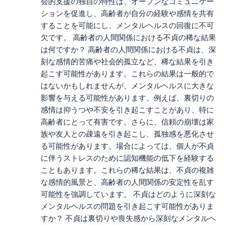
会的支援の独自の特性は、オープンなコミュニケー
ションを促進し、高齢者が自分の経験や感情を共有
することを可能にし、メンタルヘルスの回復に不可
欠です。 高齢者の人間関係における不貞の稀な結果
は何ですか？ 高齢者の人間関係における不貞は、深
刻な感情的苦痛や社会的孤立など、稀な結果を引き
起こす可能性があります。これらの結果は一般的で
はないかもしれませんが、メンタルヘルスに大きな
影響を与える可能性があります。例えば、裏切りの
感情は抑うつや不安を引き起こすことがあり、特に
高齢者にとって有害です。さらに、信頼の崩壊は家
族や友人との疎遠を引き起こし、孤独感を悪化させ
る可能性があります。場合によっては、個人が不貞
に伴うストレスのために認知機能の低下を経験する
こともあります。これらの稀な結果は、不貞の複雑
な感情的風景と、高齢者の人間関係の安定性を乱す
可能性を強調しています。 不貞はどのように深刻な
メンタルヘルスの問題を引き起こす可能性がありま
すか？ 不貞は裏切りや喪失感から深刻なメンタルヘ