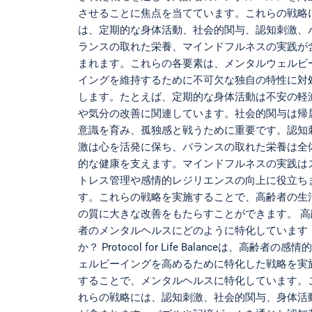
させることに焦点を当てています。これらの戦略
は、定期的な身体活動、社会的関与、認知刺激、
ランスの取れた栄養、マインドフルネスの実践が
まれます。これらの各要素は、メンタルウェルビ
イングを維持するために不可欠な独自の特性に対
します。たとえば、定期的な身体活動は不安の軽
や気分の改善に関連しています。社会的関与は帰
意識を育み、孤独感と戦うために重要です。認知
激は心を活発に保ち、バランスの取れた栄養は全
的な健康を支えます。マインドフルネスの実践は
トレス管理や感情的レジリエンスの向上に役立ち
す。これらの戦略を実施することで、高齢者の生
の質に大きな改善をもたらすことができます。 高
者のメンタルヘルスにどのように特化しています
か？ Protocol for Life Balanceは、高齢者の感情
ェルビーイングを高めるために特化した戦略を実
することで、メンタルヘルスに特化しています。
れらの戦略には、認知刺激、社会的関与、身体活