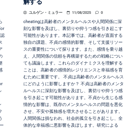
解する
ユルゲン・ミュラー
11/08/2025
0
ら
cheatingは高齢者のメンタルヘルスや人間関係に深
or
刻な影響を及ぼし、裏切りや抑うつ感を引き起こす
、認
可能性があります。本記事では、高齢者が直面する
ス
独自の課題、不貞の感情的影響、そして支援リソー
ア
スの重要性について探ります。また、感情を乗り越
の
え、人間関係の信頼を再構築するための戦略につい
整
ても議論します。これらのダイナミクスを理解する
感
ことは、高齢者の感情的レジリエンスと幸福感を育
むために重要です。 不貞は高齢者のメンタルヘルス
or
にどのように影響しますか？ 不貞は高齢者のメンタ
ル
ルヘルスに深刻な影響を及ぼし、裏切りや抑うつ感
を引き起こす可能性があります。不貞から生じる感
ン
情的な影響は、既存のメンタルヘルスの問題を悪化
？
させ、不安や孤独感を増大させることがあります。
う
人間関係は損なわれ、社会的孤立を引き起こし、全
ー
体的な幸福感に悪影響を及ぼします。研究による