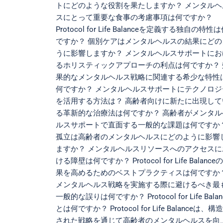
トにどのような役割を果たしますか？ メンタルヘ
スにとって重要な食事の考慮事項は何ですか？
Protocol for Life Balanceを定義する独自の特性
ですか？ 個別ケアはメンタルヘルスの結果にどの
うに影響しますか？ メンタルヘルスサポートにお
るホリスティックアプローチの利点は何ですか？ 
果的なメンタルヘルス戦略に関連する希少な特性
何ですか？ メンタルヘルスサポートにテクノロジ
を活用する方法は？ 高齢者向けに新たに出現して
る革新的な治療法は何ですか？ 高齢者がメンタル
ルスサポートで直面する一般的な課題は何ですか
孤立は高齢者のメンタルヘルスにどのように影響
ますか？ メンタルヘルスリソースへのアクセスに
ける障壁は何ですか？ Protocol for Life Balance
果を高めるためのベストプラクティスは何ですか
メンタルヘルス戦略を実施する際に避けるべき最
一般的な誤りは何ですか？ Protocol for Life Balan
とは何ですか？ Protocol for Life Balanceは、構
された戦略を通じて高齢者のメンタルヘルスを向