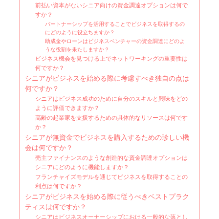
前払い資本がないシニア向けの資金調達オプションは何で
すか？
パートナーシップを活用することでビジネスを取得するの
にどのように役立ちますか？
助成金やローンはビジネスベンチャーの資金調達にどのよ
うな役割を果たしますか？
ビジネス機会を見つける上でネットワーキングの重要性は
何ですか？
シニアがビジネスを始める際に考慮すべき独自の点は
何ですか？
シニアはビジネス成功のために自分のスキルと興味をどの
ように評価できますか？
高齢の起業家を支援するための具体的なリソースは何です
か？
シニアが無資金でビジネスを購入するための珍しい機
会は何ですか？
売主ファイナンスのような創造的な資金調達オプションは
シニアにどのように機能しますか？
フランチャイズモデルを通じてビジネスを取得することの
利点は何ですか？
シニアがビジネスを始める際に従うべきベストプラク
ティスは何ですか？
シニアはビジネスオーナーシップにおける一般的な落とし