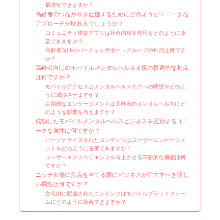
最適化できますか？
高齢者のつながりを促進するためにどのようなユニークな
アプローチが取れるでしょうか？
コミュニティ構築アプリは社会的相互作用をどのように改
善できますか？
高齢者向けのバーチャルサポートグループの利点は何です
か？
高齢者向けのモバイルメンタルヘルス支援の普遍的な利点
は何ですか？
モバイルアクセスはメンタルヘルスケアへの障壁をどのよ
うに減少させますか？
定期的なエンゲージメントは高齢者のメンタルヘルスにど
のような影響を与えますか？
成功したモバイルメンタルヘルスビジネスを区別するユニ
ークな属性は何ですか？
パーソナライズされたコンテンツはユーザーエンゲージメ
ントをどのように改善できますか？
ユーザーエクスペリエンスを向上させる革新的な機能は何
ですか？
ニッチ市場に焦点を当てる際にビジネスが注力すべき珍し
い属性は何ですか？
文化的に配慮されたコンテンツはモバイルプラットフォー
ムにどのように統合できますか？