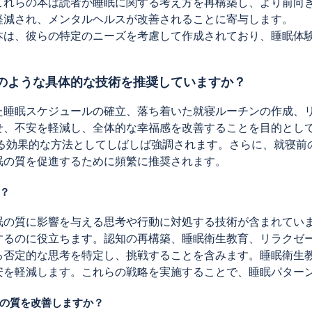
これらの本は読者が睡眠に関する考え方を再構築し、より前向
軽減され、メンタルヘルスが改善されることに寄与します。
本は、彼らの特定のニーズを考慮して作成されており、睡眠体
のような具体的な技術を推奨していますか？
た睡眠スケジュールの確立、落ち着いた就寝ルーチンの作成、
せ、不安を軽減し、全体的な幸福感を改善することを目的とし
処する効果的な方法としてしばしば強調されます。さらに、就寝
眠の質を促進するために頻繁に推奨されます。
？
眠の質に影響を与える思考や行動に対処する技術が含まれてい
するのに役立ちます。認知の再構築、睡眠衛生教育、リラクゼ
る否定的な思考を特定し、挑戦することを含みます。睡眠衛生
安を軽減します。これらの戦略を実施することで、睡眠パター
の質を改善しますか？