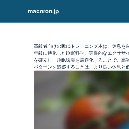
macoron.jp
Skip to content
高齢者向けの睡眠トレーニング本は、休息を
年齢に特化した睡眠科学、実践的なエクササ
を確立し、睡眠環境を最適化することで、高
パターンを追跡することは、より良い休息と