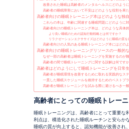
改善された睡眠は高齢者のメンタルヘルスにどのよう
高齢者の睡眠障害において不安はどのような役割を果
高齢者向けの睡眠トレーニング本はどのような独
これらの本は、年齢に関連する睡眠問題にどのように
高齢者向けの睡眠トレーニング本は、どのような具体
より良い睡眠のための認知行動戦略とは何ですか？
リラクゼーションエクササイズはどのように睡眠の質を
高齢者向けの人気のある睡眠トレーニング本にはどの
高齢者向けの睡眠トレーニングリソースの一般的
なぜ一部の高齢者は睡眠トレーニングを実施するのが
高齢者の間で睡眠トレーニングに関する誤解は何です
高齢者はどのようにして睡眠トレーニングを日常
高齢者が睡眠環境を改善するために取れる実践的なス
一貫した睡眠スケジュールを維持するためのベストプ
高齢者が睡眠トレーニングを試みる際に避けるべき一
高齢者にとっての睡眠トレーニ
睡眠トレーニングは、高齢者にとって重要な
利点は、構造化された睡眠ルーチンと安らか
睡眠の質が向上すると、認知機能が改善され